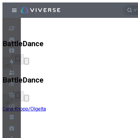
BattleDance
10
BattleDance
10
Carla Knopp/Olgelta