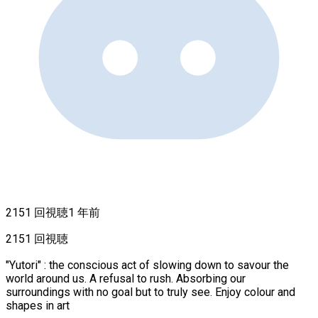
2151 回視聴
1 年前
2151 回視聴
"Yutori" : the conscious act of slowing down to savour the
world around us. A refusal to rush. Absorbing our
surroundings with no goal but to truly see. Enjoy colour and
shapes in art