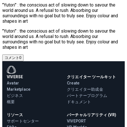
"Yutori" : the conscious act of slowing down to savour the
world around us. A refusal to rush. Absorbing our
surroundings with no goal but to truly see. Enjoy colour and
shapes in art
"Yutori" : the conscious act of slowing down to savour the
world around us. A refusal to rush. Absorbing our
surroundings with no goal but to truly see. Enjoy colour and
shapes in art
コメント
0
VIVERSE
クリエイター ツールキット
Avatar
Create
Marketplace
クリエイター助成金
ビジネス
パートナープログラム
概要
ドキュメント
リソース
バーチャルリアリティ (VR)
サポートセンター
VIVEPORT