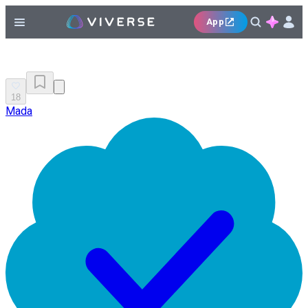
App
18
Mada