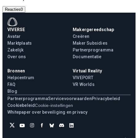
Reacties
0
VIVERSE
Makergereedschap
Avatar
Creëren
Marktplaats
Maker Subsidies
Zakelijk
Partnerprogramma
Over ons
Documentatie
Bronnen
Virtual Reality
Helpcentrum
VIVEPORT
FAQ
VR Worlds
Blog
Partnerprogramma
Servicevoorwaarden
Privacybeleid
Cookiebeleid
Cookie-instellingen
Whitepaper over beveiliging en privacy