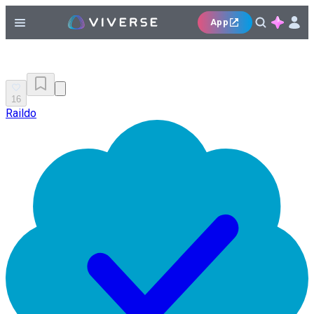
App
16
Raildo