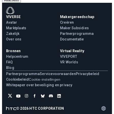
Reacties
0
VIVERSE
Makergereedschap
Avatar
Creëren
Marktplaats
Maker Subsidies
Zakelijk
Partnerprogramma
Over ons
Documentatie
Bronnen
Virtual Reality
Helpcentrum
VIVEPORT
FAQ
VR Worlds
Blog
Partnerprogramma
Servicevoorwaarden
Privacybeleid
Cookiebeleid
Cookie-instellingen
Whitepaper over beveiliging en privacy
©
2026
HTC CORPORATION