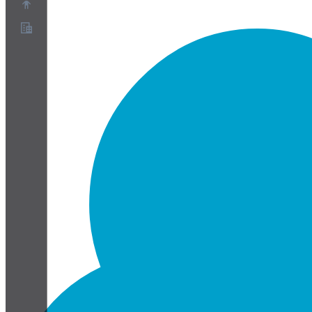
Over ons
Partnerprogramma
Servicevoorwaarden
Privacybeleid
Cookiebeleid
Cookie-instellingen
Whitepaper over beveiliging en privacy