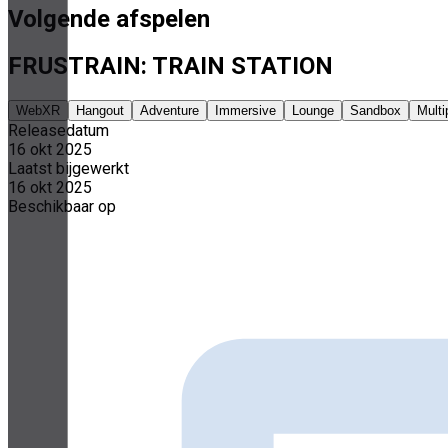
Volgende afspelen
FRUSTRAIN: TRAIN STATION
WebXR
Hangout
Adventure
Immersive
Lounge
Sandbox
Multi
Releasedatum
16 okt 2025
Laatst bijgewerkt
16 okt 2025
Beschikbaar op