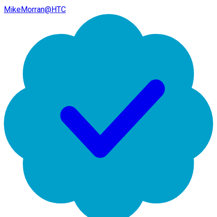
MikeMorran@HTC