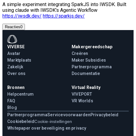
A simple experiment integrating SparkJS into IWSDK. Built
using claude with IWSDK's Agentic Workflow
https://iwsdk.dev/
https://sparkjs.dev/
Reacties
0
VIVERSE
Makergereedschap
Avatar
Creëren
Marktplaats
Maker Subsidies
Zakelijk
Partnerprogramma
Over ons
Documentatie
Bronnen
Virtual Reality
Helpcentrum
VIVEPORT
FAQ
VR Worlds
Blog
Partnerprogramma
Servicevoorwaarden
Privacybeleid
Cookiebeleid
Cookie-instellingen
Whitepaper over beveiliging en privacy