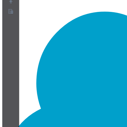
Over ons
Partnerprogramma
Servicevoorwaarden
Privacybeleid
Cookiebeleid
Cookie-instellingen
Whitepaper over beveiliging en privacy