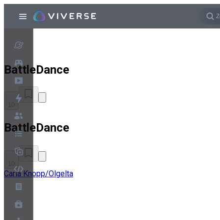
BattleDance
10
BattleDance
10
Carla Knopp/Olgelta