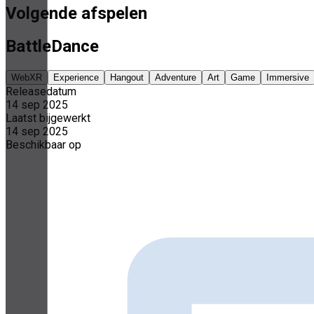
Volgende afspelen
BattleDance
WebXR
Experience
Hangout
Adventure
Art
Game
Immersive
Releasedatum
14 sep 2025
Laatst bijgewerkt
14 sep 2025
Beschikbaar op