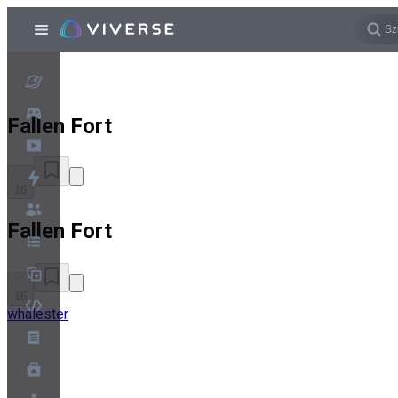
Fallen Fort
16
Fallen Fort
16
whalester