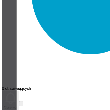
0 obserwujących
Obserwuj