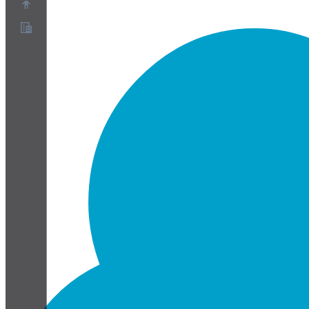
O nas
Program partnerski
Warunki korzystania z usługi
Polityka prywatności
Polityka plików cookie
Ustawienia plików cookie
Biała księga bezpieczeństwa i prywatności