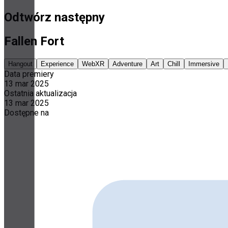
Odtwórz następny
Fallen Fort
Hangout
Experience
WebXR
Adventure
Art
Chill
Immersive
Data premiery
13 mar 2025
Ostatnia aktualizacja
13 mar 2025
Dostępne na