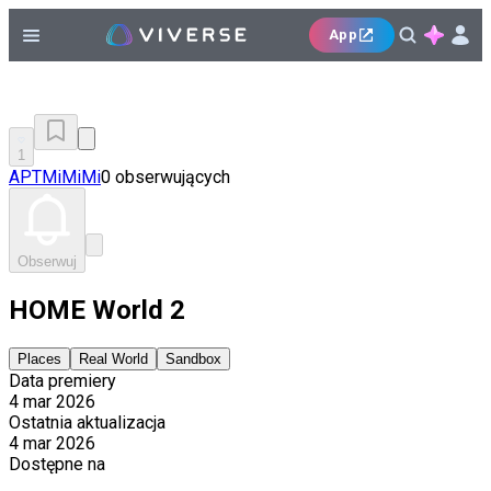
App
1
APTMiMiMi
0 obserwujących
Obserwuj
HOME World 2
Places
Real World
Sandbox
Data premiery
4 mar 2026
Ostatnia aktualizacja
4 mar 2026
Dostępne na