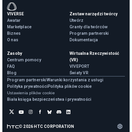
VIVERSE
Zestaw narzędzi twórcy
Awatar
Utwórz
Marketplace
Granty dla twórców
Biznes
Program partnerski
O nas
Dokumentacja
Zasoby
Wirtualna Rzeczywistość
Centrum pomocy
(VR)
FAQ
VIVEPORT
Blog
Światy VR
Program partnerski
Warunki korzystania z usługi
Polityka prywatności
Polityka plików cookie
Ustawienia plików cookie
Biała księga bezpieczeństwa i prywatności
©
2026
HTC CORPORATION