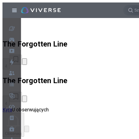
The Forgotten Line
4
The Forgotten Line
4
Kyra
0 obserwujących
Obserwuj