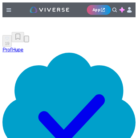
App
19
ProfHupe