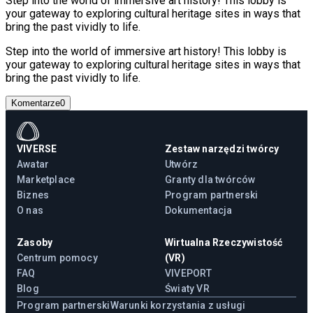
Step into the world of immersive art history! This lobby is
your gateway to exploring cultural heritage sites in ways that
bring the past vividly to life.
Step into the world of immersive art history! This lobby is
your gateway to exploring cultural heritage sites in ways that
bring the past vividly to life.
Komentarze
0
VIVERSE
Zestaw narzędzi twórcy
Awatar
Utwórz
Marketplace
Granty dla twórców
Biznes
Program partnerski
O nas
Dokumentacja
Zasoby
Wirtualna Rzeczywistość
Centrum pomocy
(VR)
FAQ
VIVEPORT
Blog
Światy VR
Program partnerski
Warunki korzystania z usługi