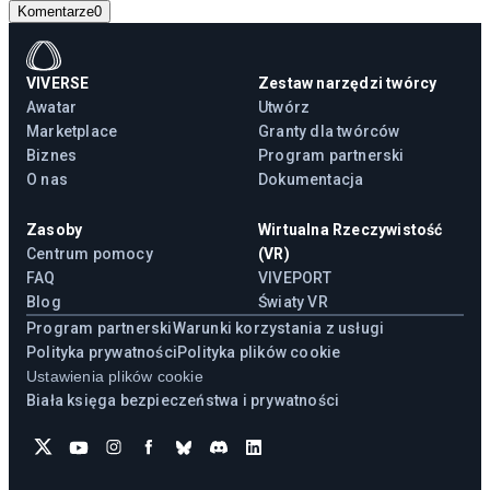
Komentarze
0
VIVERSE
Zestaw narzędzi twórcy
Awatar
Utwórz
Marketplace
Granty dla twórców
Biznes
Program partnerski
O nas
Dokumentacja
Zasoby
Wirtualna Rzeczywistość
Centrum pomocy
(VR)
FAQ
VIVEPORT
Blog
Światy VR
Program partnerski
Warunki korzystania z usługi
Polityka prywatności
Polityka plików cookie
Ustawienia plików cookie
Biała księga bezpieczeństwa i prywatności