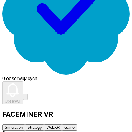
0 obserwujących
Obserwuj
FACEMINER VR
Simulation
Strategy
WebXR
Game