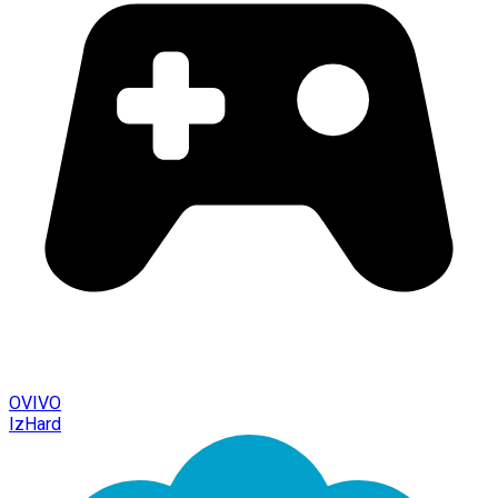
OVIVO
IzHard