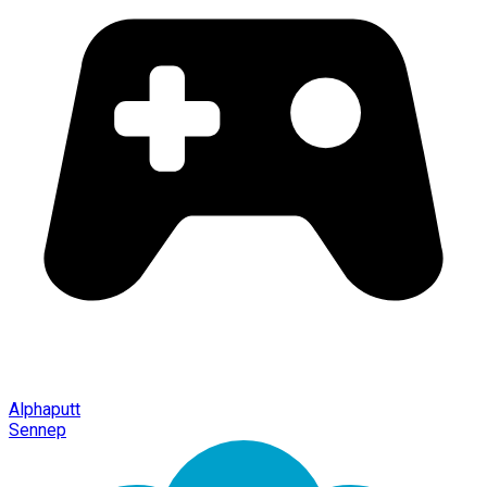
Alphaputt
Sennep