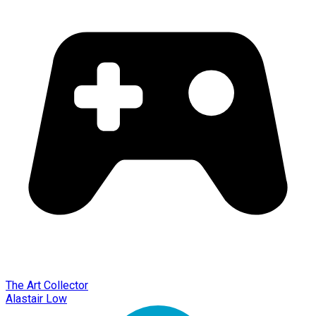
The Art Collector
Alastair Low