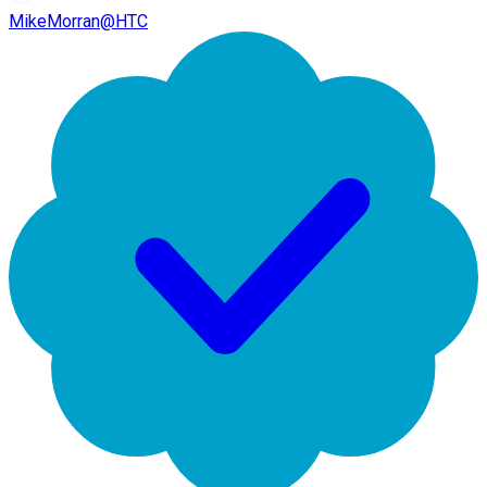
MikeMorran@HTC