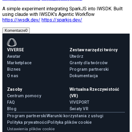
A simple experiment integrating SparkJS into IWSDK. Built
using claude with IWSDK's Agentic Workflow
https://iwsdk.dev/
https://sparkjs.dev/
Komentarze
0
VIVERSE
Zestaw narzędzi twórcy
Awatar
Utwórz
Marketplace
Granty dla twórców
Biznes
Program partnerski
O nas
Dokumentacja
Zasoby
Wirtualna Rzeczywistość
Centrum pomocy
(VR)
FAQ
VIVEPORT
Blog
Światy VR
Program partnerski
Warunki korzystania z usługi
Polityka prywatności
Polityka plików cookie
Ustawienia plików cookie