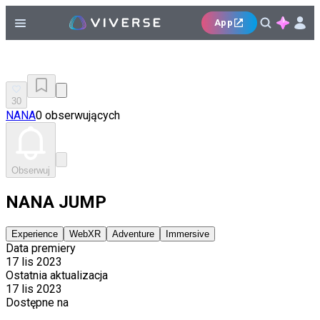
App
30
NANA
0 obserwujących
Obserwuj
NANA JUMP
Experience
WebXR
Adventure
Immersive
Data premiery
17 lis 2023
Ostatnia aktualizacja
17 lis 2023
Dostępne na