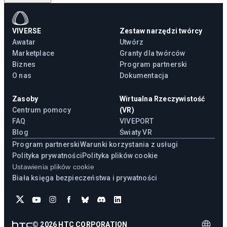
VIVERSE
Zestaw narzędzi twórcy
Awatar
Utwórz
Marketplace
Granty dla twórców
Biznes
Program partnerski
O nas
Dokumentacja
Zasoby
Wirtualna Rzeczywistość
Centrum pomocy
(VR)
FAQ
VIVEPORT
Blog
Światy VR
Program partnerski
Warunki korzystania z usługi
Polityka prywatności
Polityka plików cookie
Ustawienia plików cookie
Biała księga bezpieczeństwa i prywatności
©
2026
HTC CORPORATION