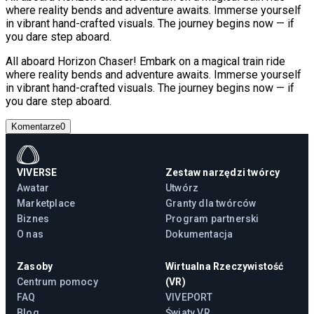
where reality bends and adventure awaits. Immerse yourself
in vibrant hand-crafted visuals. The journey begins now — if
you dare step aboard.
All aboard Horizon Chaser! Embark on a magical train ride
where reality bends and adventure awaits. Immerse yourself
in vibrant hand-crafted visuals. The journey begins now — if
you dare step aboard.
Komentarze
0
VIVERSE
Zestaw narzędzi twórcy
Awatar
Utwórz
Marketplace
Granty dla twórców
Biznes
Program partnerski
O nas
Dokumentacja
Zasoby
Wirtualna Rzeczywistość
Centrum pomocy
(VR)
FAQ
VIVEPORT
Blog
Światy VR