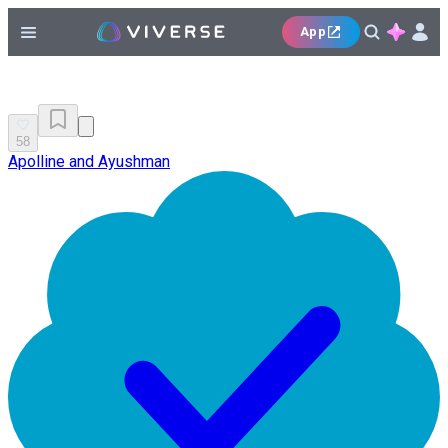
App
58
Apolline and Ayushman