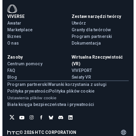
VIVERSE
Zestaw narzędzi twórcy
Awatar
Utwórz
Marketplace
Granty dla twórców
Biznes
Program partnerski
O nas
Dokumentacja
Zasoby
Wirtualna Rzeczywistość
Centrum pomocy
(VR)
FAQ
VIVEPORT
Blog
Światy VR
Program partnerski
Warunki korzystania z usługi
Polityka prywatności
Polityka plików cookie
Ustawienia plików cookie
Biała księga bezpieczeństwa i prywatności
©
2026
HTC CORPORATION