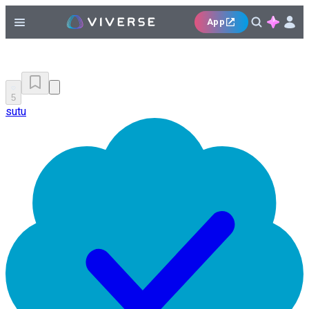
App
5
sutu