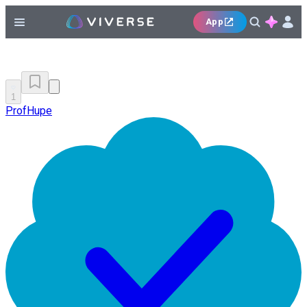
App
1
ProfHupe