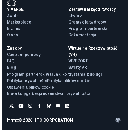
VIVERSE
Zestaw narzędzi twórcy
Awatar
Utwórz
Marketplace
Granty dla twórców
Biznes
Program partnerski
O nas
Dokumentacja
Zasoby
Wirtualna Rzeczywistość
Centrum pomocy
(VR)
FAQ
VIVEPORT
Blog
Światy VR
Program partnerski
Warunki korzystania z usługi
Polityka prywatności
Polityka plików cookie
Ustawienia plików cookie
Biała księga bezpieczeństwa i prywatności
©
2026
HTC CORPORATION