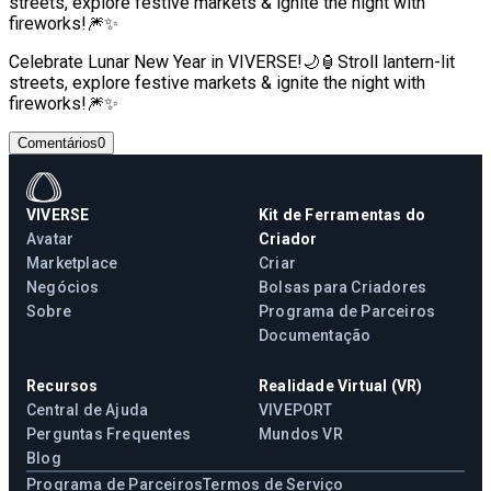
streets, explore festive markets & ignite the night with
fireworks!🎆✨
Celebrate Lunar New Year in VIVERSE!🌙🏮Stroll lantern-lit
streets, explore festive markets & ignite the night with
fireworks!🎆✨
Comentários
0
VIVERSE
Kit de Ferramentas do
Avatar
Criador
Marketplace
Criar
Negócios
Bolsas para Criadores
Sobre
Programa de Parceiros
Documentação
Recursos
Realidade Virtual (VR)
Central de Ajuda
VIVEPORT
Perguntas Frequentes
Mundos VR
Blog
Programa de Parceiros
Termos de Serviço