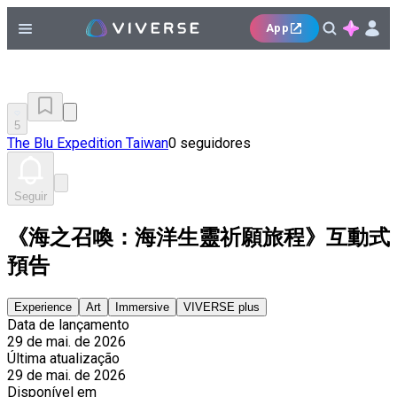
App
5
The Blu Expedition Taiwan
0 seguidores
Seguir
《海之召喚：海洋生靈祈願旅程》互動式
預告
Experience
Art
Immersive
VIVERSE plus
Data de lançamento
29 de mai. de 2026
Última atualização
29 de mai. de 2026
Disponível em