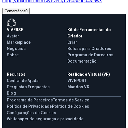
https://tour.ibon.com.tw/event/e2605000043i5w3
Comentários
0
VIVERSE
Kit de Ferramentas do
Avatar
Criador
Marketplace
Criar
Negócios
Bolsas para Criadores
Sobre
Programa de Parceiros
Documentação
Recursos
Realidade Virtual (VR)
Central de Ajuda
VIVEPORT
Perguntas Frequentes
Mundos VR
Blog
Programa de Parceiros
Termos de Serviço
Política de Privacidade
Política de Cookies
Configurações de Cookies
Whitepaper de segurança e privacidade