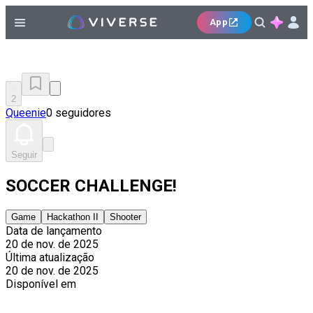
App
2
Queenie
0 seguidores
Seguir
SOCCER CHALLENGE!
Game
Hackathon II
Shooter
Data de lançamento
20 de nov. de 2025
Última atualização
20 de nov. de 2025
Disponível em