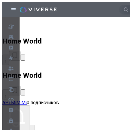
Home World
1
Home World
1
APTMiMiMi
0 подписчиков