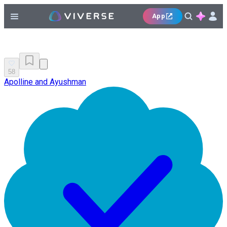
App
58
Apolline and Ayushman