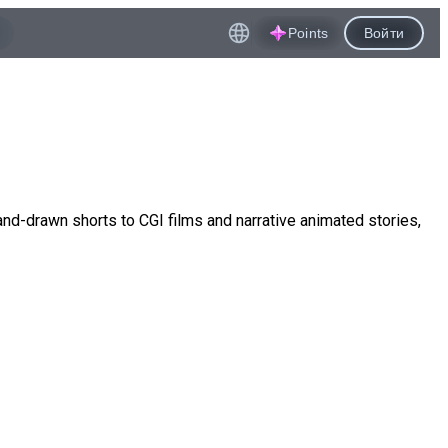
Points
Войти
and-drawn shorts to CGI films and narrative animated stories,