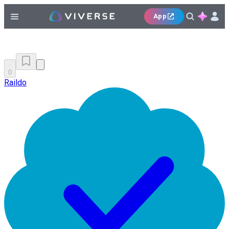
App
0
Raildo