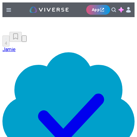
App
4
Jamie