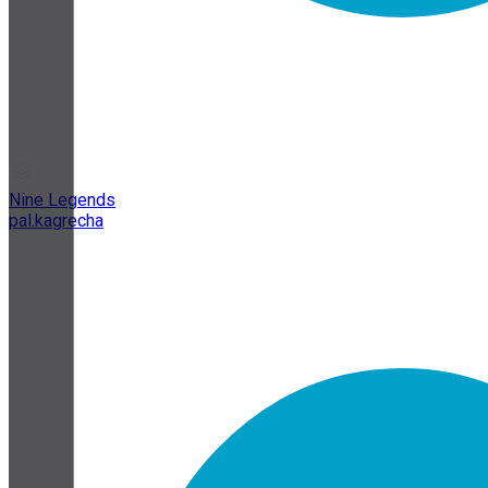
Nine Legends
pal.kagrecha