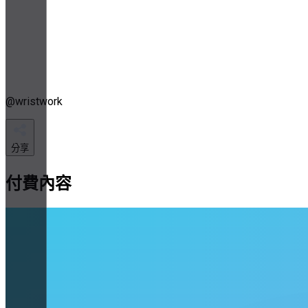
@
wristwork
分享
付費內容