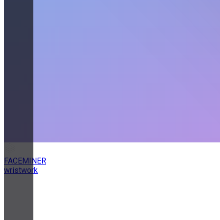
FACEMINER
wristwork