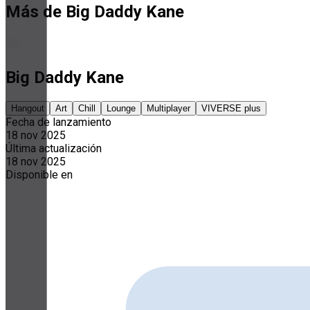
Más de Big Daddy Kane
Big Daddy Kane
Hangout
Art
Chill
Lounge
Multiplayer
VIVERSE plus
Fecha de lanzamiento
18 nov 2025
Última actualización
18 nov 2025
Disponible en