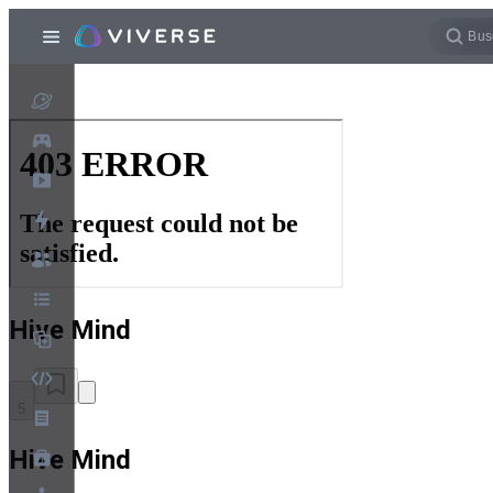
Hive Mind
5
Hive Mind