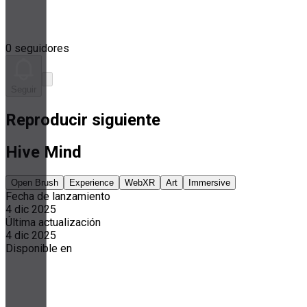
0 seguidores
Seguir
Reproducir siguiente
Hive Mind
Open Brush
Experience
WebXR
Art
Immersive
Fecha de lanzamiento
4 dic 2025
Última actualización
4 dic 2025
Disponible en