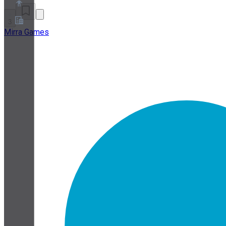
3
Mirra Games
Chi siamo
Programma Partner
Termini di servizio
Informativa sulla privacy
Informativa sui cookie
Impostazioni cookie
White paper su sicurezza e privacy