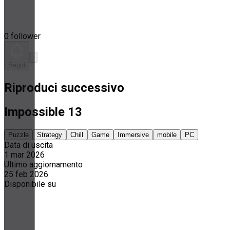
0 follower
Segui
Riproduci successivo
Impossible 13
Puzzle
Strategy
Chill
Game
Immersive
mobile
PC
Data di uscita
1 mar 2026
Ultimo aggiornamento
25 feb 2026
Disponibile su