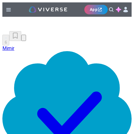
App
6
Mimir