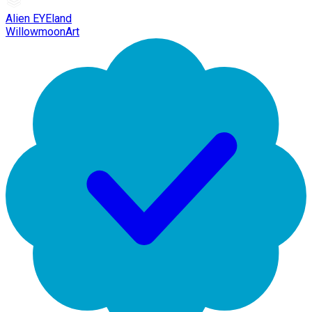
Alien EYEland
WillowmoonArt