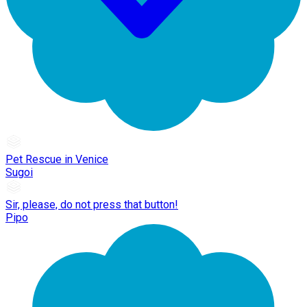
Pet Rescue in Venice
Sugoi
Sir, please, do not press that button!
Pipo