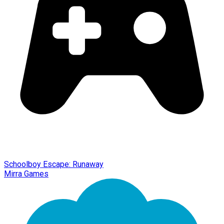
Schoolboy Escape: Runaway
Mirra Games