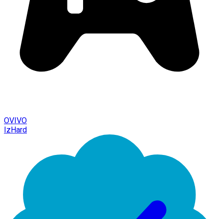
OVIVO
IzHard