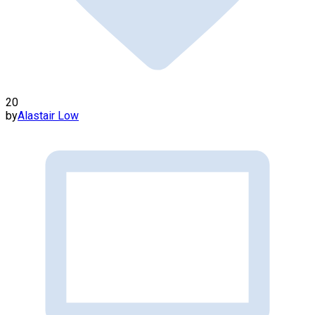
20
by
Alastair Low