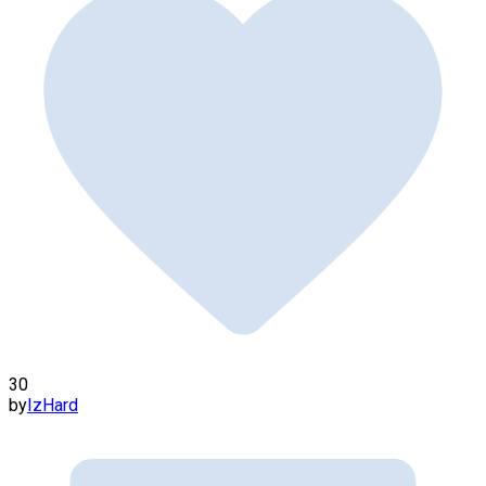
30
by
IzHard