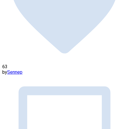
63
by
Sennep