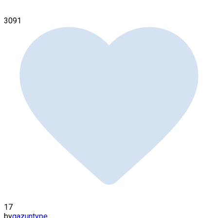
3091
17
by
gazuntype