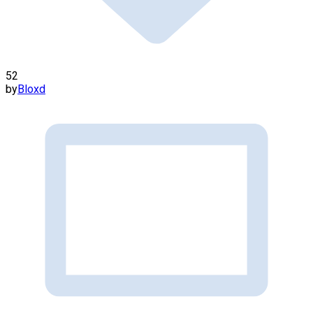
52
by
Bloxd