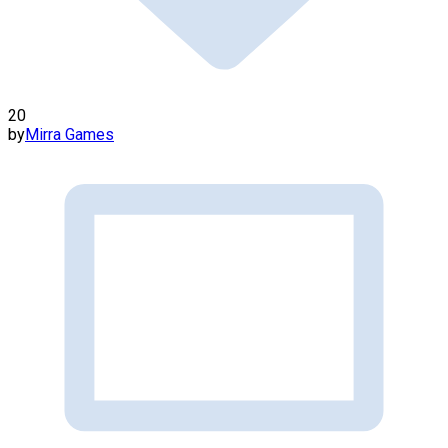
20
by
Mirra Games