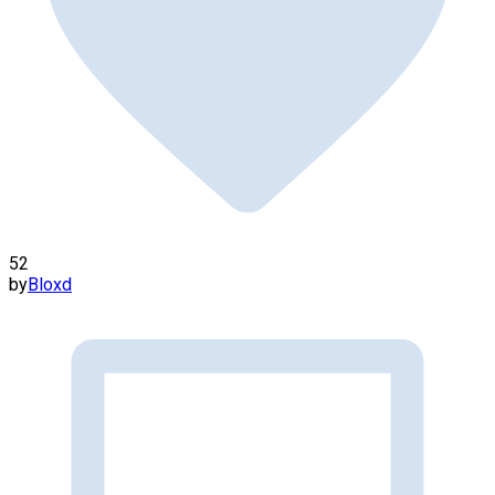
52
by
Bloxd