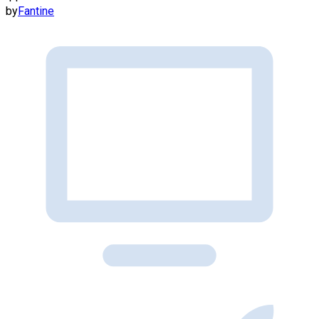
by
Fantine