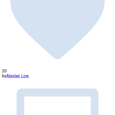
20
by
Alastair Low