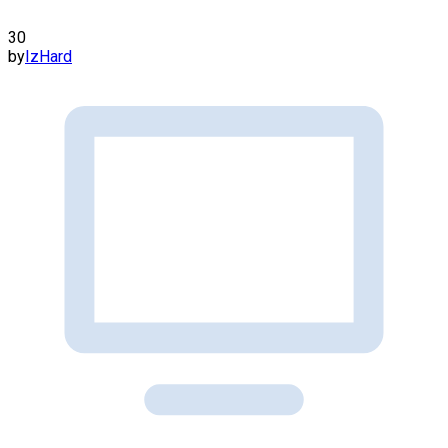
30
by
IzHard