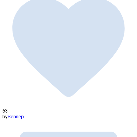
63
by
Sennep