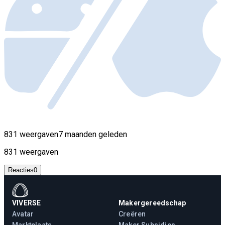
831 weergaven
7 maanden geleden
831 weergaven
Reacties
0
VIVERSE
Makergereedschap
Avatar
Creëren
Marktplaats
Maker Subsidies