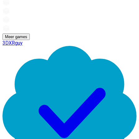
Meer games
3DXRguy