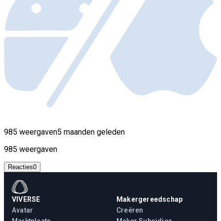
985 weergaven
5 maanden geleden
985 weergaven
Reacties
0
VIVERSE
Makergereedschap
Avatar
Creëren
Marktplaats
Maker Subsidies