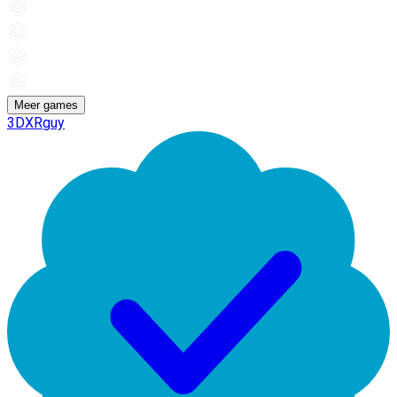
Meer games
3DXRguy