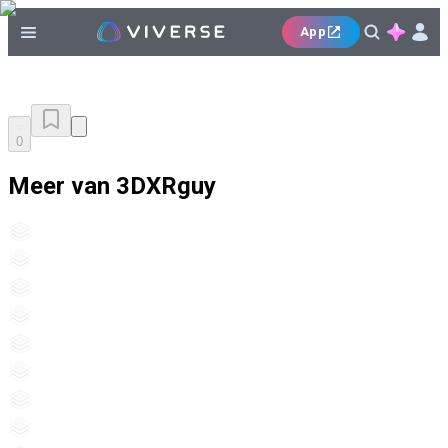
App
0
Meer van 3DXRguy