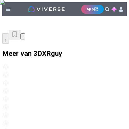
App
1
Meer van 3DXRguy