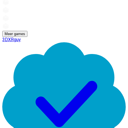
Meer games
3DXRguy