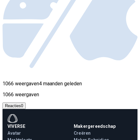
1066 weergaven
4 maanden geleden
1066 weergaven
Reacties
0
VIVERSE
Makergereedschap
Avatar
Creëren
Marktplaats
Maker Subsidies