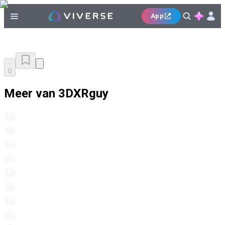
App
0
Meer van 3DXRguy