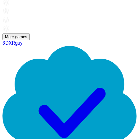
Meer games
3DXRguy