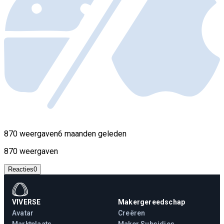
870 weergaven
6 maanden geleden
870 weergaven
Reacties
0
VIVERSE
Makergereedschap
Avatar
Creëren
Marktplaats
Maker Subsidies