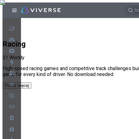
Racing
31
Worldy
High-speed racing games and competitive track challenges built a
game for every kind of driver. No download needed.
Pokaż więcej