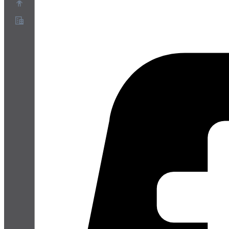
O nas
Program partnerski
Warunki korzystania z usługi
Polityka prywatności
Polityka plików cookie
Ustawienia plików cookie
Biała księga bezpieczeństwa i prywatności