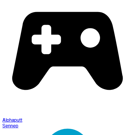
Alphaputt
Sennep