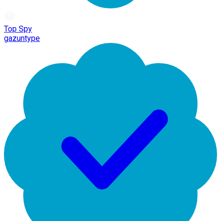
Top Spy
gazuntype