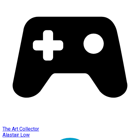
The Art Collector
Alastair Low