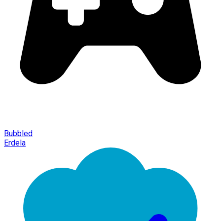
Bubbled
Erdela