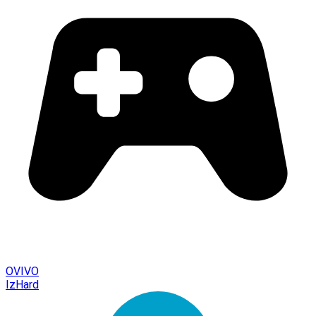
OVIVO
IzHard