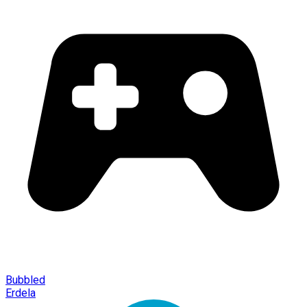
Bubbled
Erdela