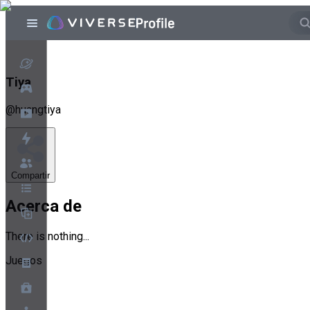
Tiya
@
huangtiya
Compartir
Acerca de
There is nothing...
Juegos