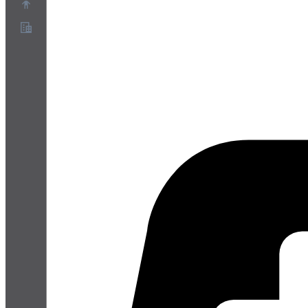
Acerca de
Programa de socios
Términos de servicio
Política de privacidad
Política de cookies
Configuración de cookies
Informe técnico de seguridad y privacidad