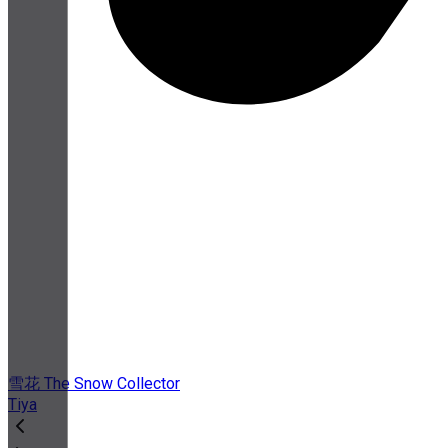
雪花 The Snow Collector
Tiya