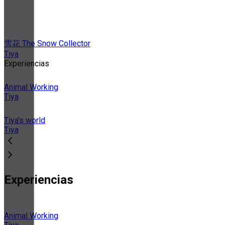
雪花 The Snow Collector
Tiya
Experiencias
Animal Working
Tiya
Tiya's world
Tiya
Experiencias
Animal Working