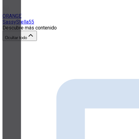
ORANGE
SassyStella55
Descubre más contenido
Ocultar todo