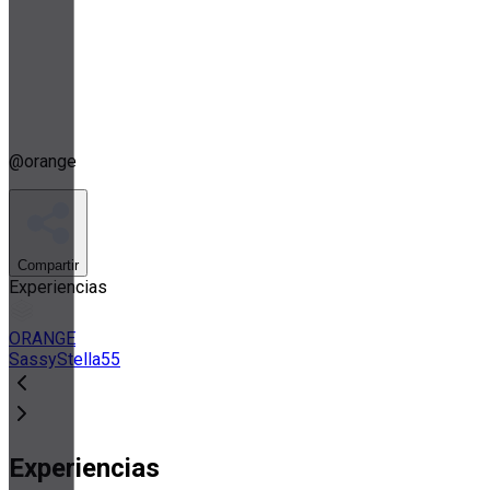
@
orange
Compartir
Experiencias
ORANGE
SassyStella55
Experiencias