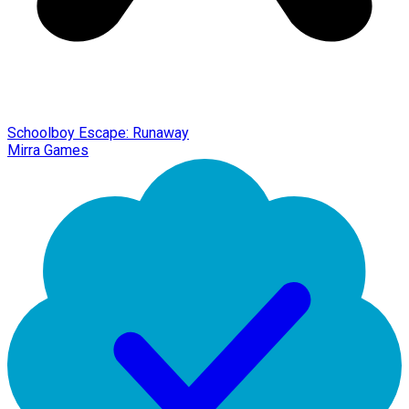
Schoolboy Escape: Runaway
Mirra Games