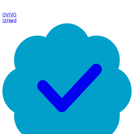
OVIVO
IzHard