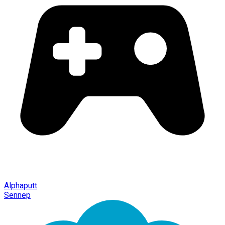
Alphaputt
Sennep