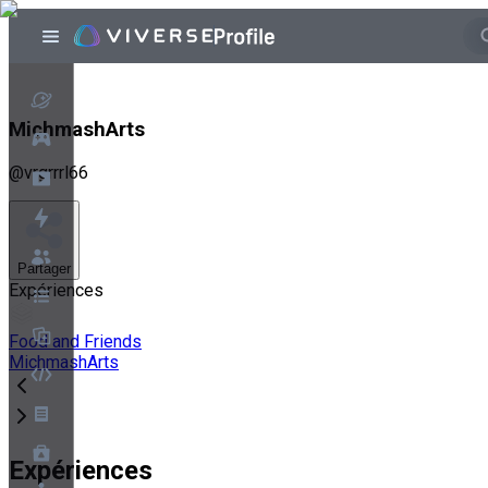
MichmashArts
@
vrgrrrl66
Partager
Expériences
Food and Friends
MichmashArts
Expériences