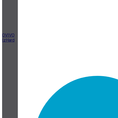
OVIVO
IzHard