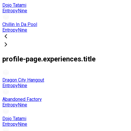
Dojo Tatami
EntropyNine
Chillin In Da Pool
EntropyNine
profile-page.experiences.title
Dragon City Hangout
EntropyNine
Abandoned Factory
EntropyNine
Dojo Tatami
EntropyNine