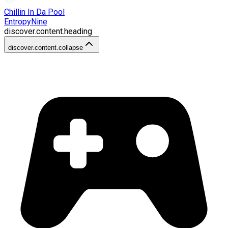
Chillin In Da Pool
EntropyNine
discover.content.heading
discover.content.collapse