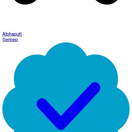
Alphaputt
Sennep