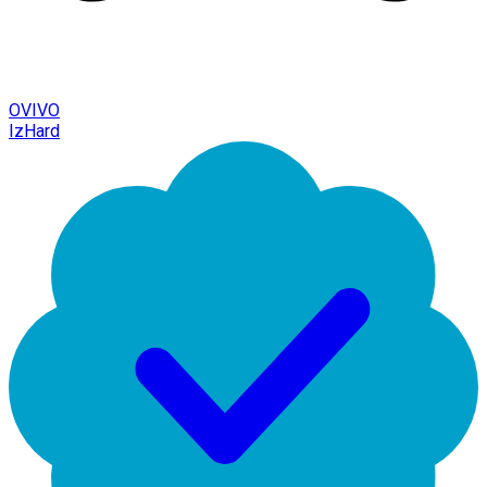
OVIVO
IzHard