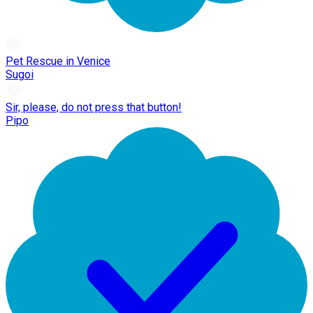
Pet Rescue in Venice
Sugoi
Sir, please, do not press that button!
Pipo