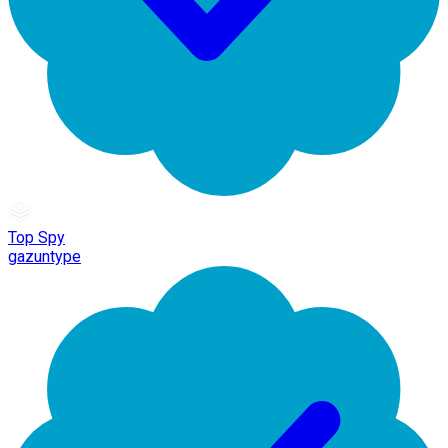
Top Spy
gazuntype