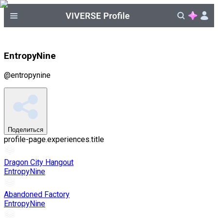
EntropyNine
@
entropynine
Поделиться
profile-page.experiences.title
Dragon City Hangout
EntropyNine
Abandoned Factory
EntropyNine