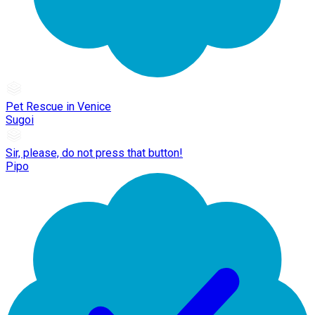
Pet Rescue in Venice
Sugoi
Sir, please, do not press that button!
Pipo