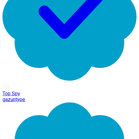
Top Spy
gazuntype