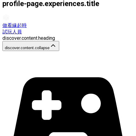
profile-page.experiences.title
做看緣起時
試玩人員
discover.content.heading
discover.content.collapse