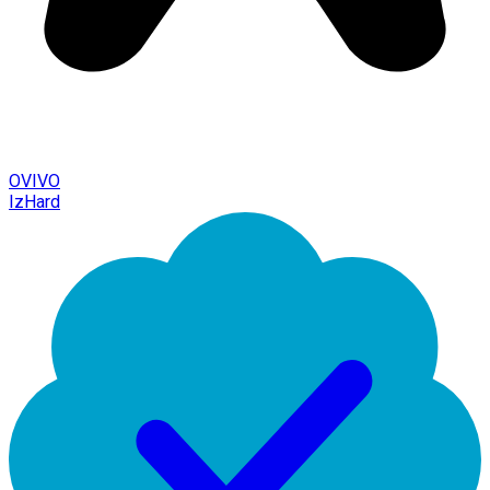
OVIVO
IzHard