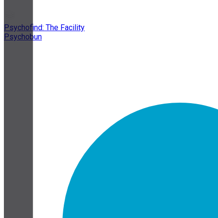
Psychofind: The Facility
Psychobun