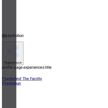
@
psychobun
Поделиться
profile-page.experiences.title
Psychofind: The Facility
Psychobun