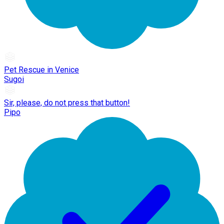
Pet Rescue in Venice
Sugoi
Sir, please, do not press that button!
Pipo