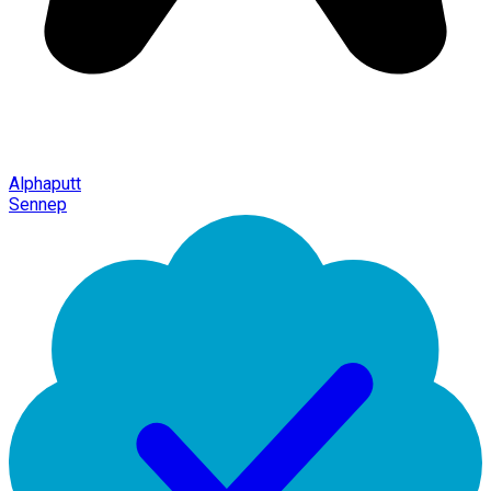
Alphaputt
Sennep