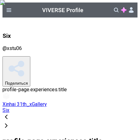
Six
@
xstu06
Поделиться
profile-page.experiences.title
Xinhai 31th_xGallery
Six