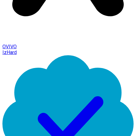
OVIVO
IzHard