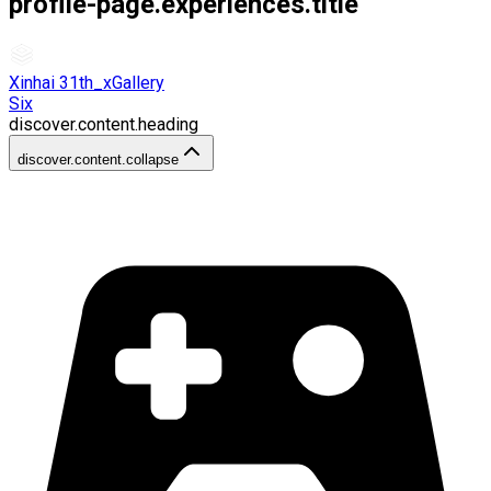
profile-page.experiences.title
Xinhai 31th_xGallery
Six
discover.content.heading
discover.content.collapse